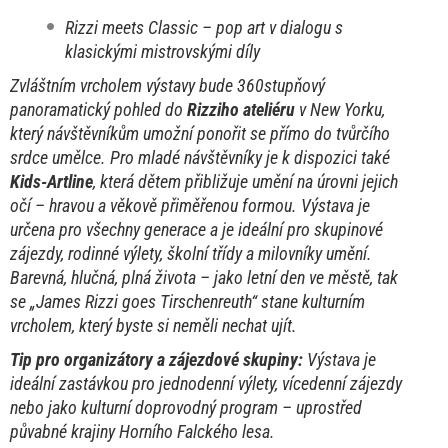
Rizzi meets Classic – pop art v dialogu s
klasickými mistrovskými díly
Zvláštním vrcholem výstavy bude 360stupňový
panoramatický pohled do
Rizziho ateliéru
v New Yorku,
který návštěvníkům umožní ponořit se přímo do tvůrčího
srdce umělce. Pro mladé návštěvníky je k dispozici také
Kids-Artline
, která dětem přibližuje umění na úrovni jejich
očí – hravou a věkově přiměřenou formou. Výstava je
určena pro všechny generace a je ideální pro skupinové
zájezdy, rodinné výlety, školní třídy a milovníky umění.
Barevná, hlučná, plná života – jako letní den ve městě, tak
se „James Rizzi goes Tirschenreuth“ stane kulturním
vrcholem, který byste si neměli nechat ujít.
Tip pro organizátory a zájezdové skupiny:
Výstava je
ideální zastávkou pro jednodenní výlety, vícedenní zájezdy
nebo jako kulturní doprovodný program – uprostřed
půvabné krajiny Horního Falckého lesa.