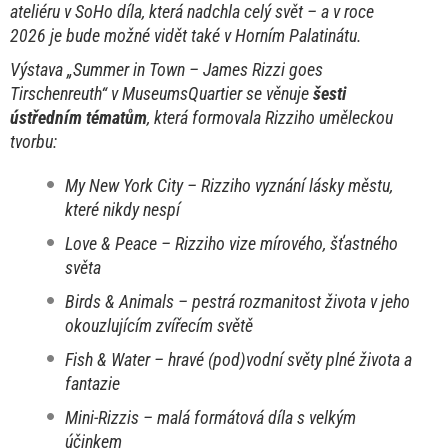
ateliéru v SoHo díla, která nadchla celý svět – a v roce
2026 je bude možné vidět také v Horním Palatinátu.
Výstava „Summer in Town – James Rizzi goes
Tirschenreuth“ v MuseumsQuartier se věnuje
šesti
ústředním tématům
, která formovala Rizziho uměleckou
tvorbu:
My New York City – Rizziho vyznání lásky městu,
které nikdy nespí
Love & Peace – Rizziho vize mírového, šťastného
světa
Birds & Animals – pestrá rozmanitost života v jeho
okouzlujícím zvířecím světě
Fish & Water – hravé (pod)vodní světy plné života a
fantazie
Mini-Rizzis – malá formátová díla s velkým
účinkem