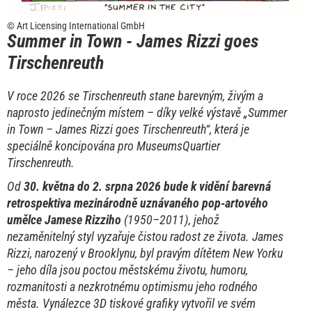
© Art Licensing International GmbH
Summer in Town - James Rizzi goes
Tirschenreuth
V roce 2026 se Tirschenreuth stane barevným, živým a
naprosto jedinečným místem – díky velké výstavě „Summer
in Town – James Rizzi goes Tirschenreuth“, která je
speciálně koncipována pro MuseumsQuartier
Tirschenreuth.
Od
30. května do 2. srpna 2026 bude k vidění barevná
retrospektiva mezinárodně uznávaného pop-artového
umělce Jamese Rizziho
(1950–2011), jehož
nezaměnitelný styl vyzařuje čistou radost ze života. James
Rizzi, narozený v Brooklynu, byl pravým dítětem New Yorku
– jeho díla jsou poctou městskému životu, humoru,
rozmanitosti a nezkrotnému optimismu jeho rodného
města. Vynálezce 3D tiskové grafiky vytvořil ve svém