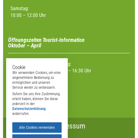
Samstag:
10:00 – 12:00 Uhr
Öffnungszeiten Tourist-Information
Oktober – April
Montag, Dienstag, Donnerstag:
Cookie
09:00 – 12:00 Uhr und 13:00 – 16:30 Uhr
Wir verwenden Cookies, um eine
angenehmere Bedienung zu
Mittwoch, Freitag:
ermöglichen und unseren
Service weiter zu verbessern.
09:00 – 12:00 Uhr
Sofern Sie uns Ihre Zustimmung
erteilt haben, können Sie diese
jederzeit in der
Datenschutzerklärung
widerrufen.
Impressum
Alle Cookies verwenden